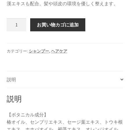
漢エキスも配合。髪や頭皮の環境を優しく整えます。
EN
お買い物カゴに追加
ツ
バ
キ
シ
カテゴリー:
シャンプー
,
ヘアケア
ャ
ン
プ
説明
ー
個
説明
【ボタニカル成分】
椿オイル、センブリエキス、セージ葉エキス、トウキ根
エキス、ホホバオイル、褐藻エキス、オレンジオイル、