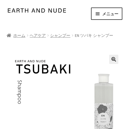
ナ
コ
メニュー
ビ
ン
ゲ
テ
ホーム
ー
ン
ホーム
ヘアケア
シャンプー
EN ツバキ シャンプー
シ
ツ
お買い物カゴ
ョ
へ
ン
ス
マイアカウント
へ
キ
ス
ッ
個人情報保護方針
キ
プ
ッ
商品一覧
プ
支払い
特定商取引法に基づく表記